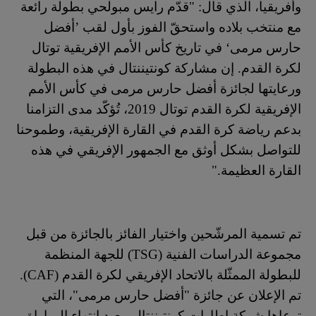
وأفريقيا، الذي قال
:
"قدّم رايس مبولحي بطولة رائعة
مع منتخب بلاده واستحقّ الفوز بأول لقب ’أفضل
حارس مرمى‘ في تاريخ كأس الأمم الإفريقية توتال
لكرة القدم. إن مشاركة كونتيننتال في
هذه ال
بطولة
ورعايتها لجائزة أفضل حارس مرمى في كأس الأمم
الإفريقية لكرة القدم توتال 2019، تُؤكّد مدى التزامنا
بدعم رياضة كرة القدم في القارة الإفريقية، وطموحنا
للتواصل بشكل أوثق مع الجمهور الإفريقي في هذه
القارة العظيمة."
تم تسمية المرشّحين واختيار الفائز بالجائزة من قبل
مجموعة الدراسات الفنية (
TSG
) للجهة المنظمة
للبطولة الممثّلة بالاتحاد الإفريقي لكرة القدم (
CAF
).
تم الإعلان عن جائزة "أفضل حارس مرمى"، التي
ترعاها شركة إطارات كونتيننتال، بعيد انتهاء المباراة