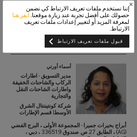
على التوالي.
×
إننا نستخدم ملفات تعريف الارتباط كي نضمن
حصولك على أفضل تجربة عند زيارة موقعنا.
انقر هنا
لمعرفة المزيد أو لتغيير إعدادات ملفات تعريف
الارتباط.
قبول ملفات تعريف الارتباط
Contact
أسماء أورتي
مدير التسويق - اطارات
الركاب والشاحنات الخفيفة
واطارات الشاحنات النقل
والتجارية
شركة كونتيننتال الشرق
الأوسط| قسم الإطارات
أبراج بحيرات جميرا - المجموعة الأولى ، البرج الفضي
(AG) ، الطابق 27 ص. صندوق 336519 ، دبي ،