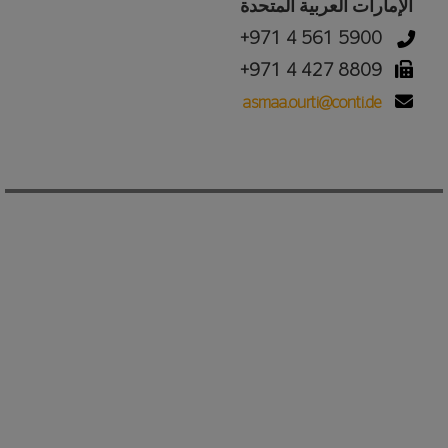
الإمارات العربية المتحدة
+971 4 561 5900
+971 4 427 8809
asmaa.ourti@conti.de