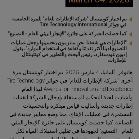
March 04, 2026
تم اختيار كونتيننتال "شركة الإطارات للعام" للمرة الخامسة
في جوائز Tire Technology International
كما حصلت الشركة على جائزة "الإنجاز البيئي للعام – التصنيع"
"الإطارات هي شغفنا. نحن ملتزمون بتحسينها وجعل عمليات
التصنيع لدينا أكثر تقدمًا وكفاءة في استخدام الموارد"، يقول
إدوين غودسفارد، رئيس البحث والتطوير في كونتيننتال
للإطارات
هانوفر، ألمانيا، 4 مارس 2026. تم اختيار كونتيننتال مرة
أخرى "شركة الإطارات للعام" في جوائز Tire Technology
Awards for Innovation and Excellence لهذا العام.
وأشادت لجنة التحكيم المستقلة بإدخال الشركة لتقنيات
إطارات جديدة وأساليب قياس مبتكرة والتحسينات
المستمرة في عمليات الإنتاج، مما وضع معايير جديدة في
الصناعة. كما حصلت كونتيننتال على جائزة "الإنجاز البيئي
للعام – التصنيع" لجهودها في تقليل استهلاك المياه لكل