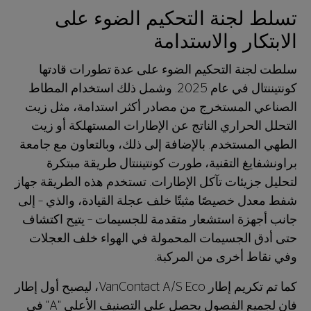
تسلط لجنة التحكيم الضوء على
الابتكار والاستدامة
سلطت لجنة التحكيم الضوء على عدة تطورات قادتها
كونتيننتال في عام 2025. وشمل ذلك استخدام المطاط
الصناعي المستخرج من مصادر أكثر استدامة، مثل زيت
التحلل الحراري الناتج عن الإطارات المستهلكة أو زيت
الطهي المستخدم. بالإضافة إلى ذلك، وبالتعاون مع جامعة
براونشفايغ التقنية، طورت كونتيننتال طريقة مبتكرة
لتحليل جزيئات تآكل الإطارات. تستخدم هذه الطريقة جهاز
شفط معدل خصيصًا مثبتًا خلف عجلة القيادة، والذي – إلى
جانب أجهزة استشعار متقدمة للجسيمات – يتيح اكتشاف
حتى أدق الجسيمات المحمولة في الهواء خلف العجلات
وفي نقاط أخرى من المركبة.
كما تم تكريم إطار VanContact A/S Eco، ليصبح أول إطار
فان لجميع الفصول يحصل على التصنيف الأعلى "A" في