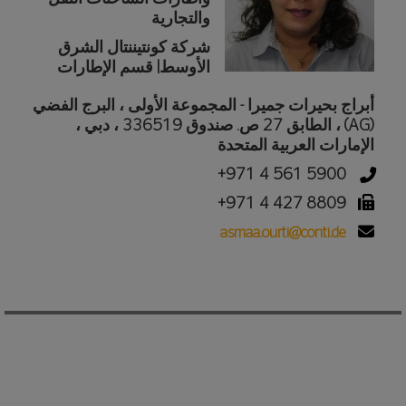
والتجارية
شركة كونتيننتال الشرق
الأوسط| قسم الإطارات
أبراج بحيرات جميرا - المجموعة الأولى ، البرج الفضي
(AG) ، الطابق 27 ص. صندوق 336519 ، دبي ،
الإمارات العربية المتحدة
+971 4 561 5900
+971 4 427 8809
asmaa.ourti@conti.de