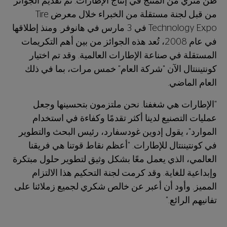
طن متري من المنتج في إنتاج الإطارات. تم تقديم الجوائز
من قبل لجنة مستقلة من الخبراء خلال معرض Tire
Technology Expo في 3 مارس في هانوفر. ومنذ إطلاقها
في عام 2008، تُعد هذه الجوائز من بين أهم التكريمات
المستقلة في صناعة الإطارات العالمية. وقد تم اختيار
كونتيننتال الآن "شركة العام" خمس مرات، بما في ذلك
العام الماضي.
"الإطارات هي شغفنا. نحن ملتزمون بتحسينها وجعل
عمليات التصنيع لدينا أكثر تقدمًا وكفاءة في استخدام
الموارد"، يقول إدوين غودسفارد، رئيس البحث والتطوير
في كونتيننتال للإطارات. "أعظم نقاط قوتنا هي فريقنا
العالمي، الذي يعمل معًا بشكل وثيق لتطوير حلول مبتكرة
وإبداعية للغاية. وقد كرمت لجنة التحكيم هذا الالتزام
المميز. وأود أن أعبر عن خالص شكري لجميع زملائنا على
تفانيهم الرائع."