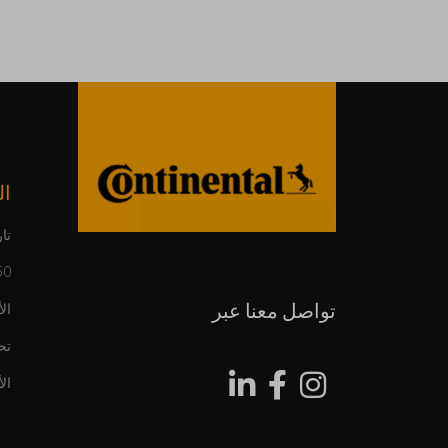
ال
تار
150 عاما م
تواصل معنا عبر
ال
تح
ال