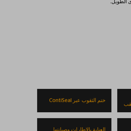
ى الطويل.
ملفات تعريف
الارتباط
ختم الثقوب عبر ContiSeal
ثقب
العناية بالإطارات وصيانتها