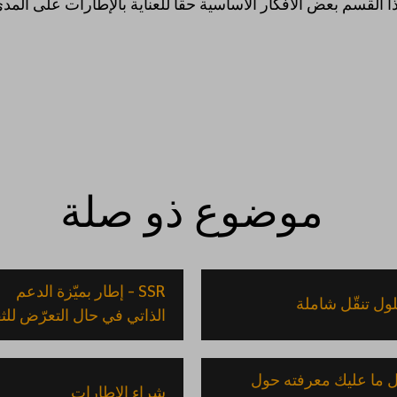
القسم بعض الأفكار الأساسية حقا للعناية بالإطارات على المد
تعريف الارتباط كي نضمن حصولك على أفضل
قبول 
ا.
انقر هنا
لمعرفة المزيد أو لتغيير إعدادات
.
موضوع ذو صلة
SSR – إطار بميّزة الدعم
ول تنقّل شاملة
الذاتي في حال التعرّض لل
 ما عليك معرفته حول
شراء الإطارات