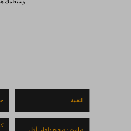
وسيعلمك هذا 
×
إننا نستخدم ملفات 
تجربة عند زيارة موقعن
ملفات تعريف الارتباط
التقنية
حل
كل
صامت - ضجيج داخلي أقل