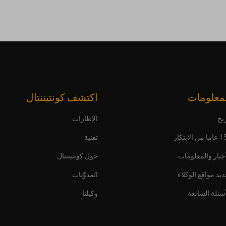
معلومات
اكتشف كونتيننتال
يخ
الإطارات
ن الابتكار
تقنية
أخبار والمعلومات
حول كونتيننتال
ديد مواقع الوكلاء
المدوَّنات
أسئلة الشائعة
وكيلنا