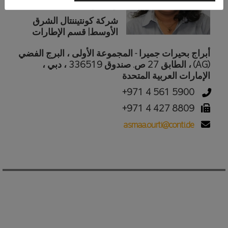
والتجارية
شركة كونتيننتال الشرق
الأوسط| قسم الإطارات
أبراج بحيرات جميرا - المجموعة الأولى ، البرج الفضي
(AG) ، الطابق 27 ص. صندوق 336519 ، دبي ،
الإمارات العربية المتحدة
+971 4 561 5900
+971 4 427 8809
asmaa.ourti@conti.de