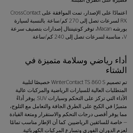
قصيرة على الطرق المبتلة.
اعتمادًا على الإصدار، تمت الموافقة على CrossContact
RX لسرعات تصل إلى 270 كم/ساعة. بالنسبة لسيارة
بورشه Macan، توفر كونتيننتال إصدارات بتصنيف سرعة
V، مناسبة لسرعات تصل إلى 240 كم/ساعة.
أداء رياضي وسلامة متميزة في
الشتاء
تم تصميم WinterContact TS 860 S خصيصًا لتلبية
المتطلبات العالية للسيارات الرياضية والمركبات عالية
الأداء التي تركز على التحكم وسيارات SUV. يوفر أداءً
متميزًا في الكبح على الطرق الجافة والتعامل مع الثلوج،
مما يوفر أقصى درجات التحكم والاستقرار ومتعة القيادة
— خاصة للسائقين الرياضيين. كما أن الإطار مناسب تمامًا
لعزم الدوران الفوري وتسارع المركبات الكهربائية.