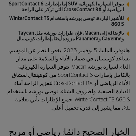
تتوفر السيارة الكهربائية SUV إما بإطارات SportContact 6
الرياضية أو CrossContact RX التي تركز على الراحة
للأشهر الباردة، توصي بورشه باستخدام WinterContact TS
860 S
بالإضافة إلى Macan، فإن طرازات بورشه مثل Taycan
وCayenne وPanamera مزودة أيضًا بإطارات كونتيننتال
هانوفر، ألمانيا، 5 نوفمبر 2025. بغض النظر عن الموسم،
تساعد كونتيننتال في ضمان الأداء والسلامة على مدار
العام لسيارة بورشه Macan. تتوفر السيارة الكهربائية
بالكامل بإطارات SportContact 6 من كونتيننتال لعشاق
الأداء الرياضي أو CrossContact RX لتعزيز الراحة أثناء
القيادة الصيفية. ولظروف الشتاء، توصي بورشه باستخدام
WinterContact TS 860 S. جميع الإطارات تأتي بعلامة
XL، مما يشير إلى قدرة تحميل أعلى.
الخيار الصحيح دائمًا: رياضي أو مريح