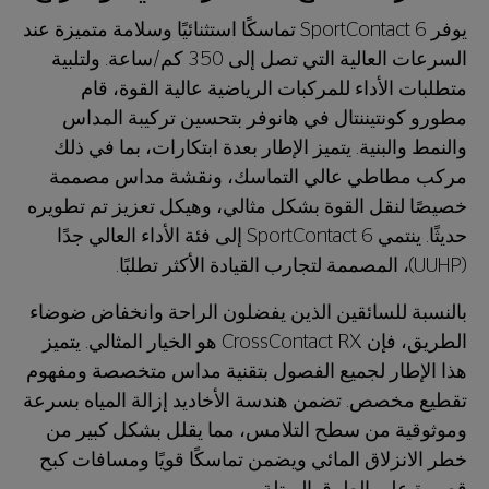
يوفر SportContact 6 تماسكًا استثنائيًا وسلامة متميزة عند
السرعات العالية التي تصل إلى 350 كم/ساعة. ولتلبية
متطلبات الأداء للمركبات الرياضية عالية القوة، قام
مطورو كونتيننتال في هانوفر بتحسين تركيبة المداس
والنمط والبنية. يتميز الإطار بعدة ابتكارات، بما في ذلك
مركب مطاطي عالي التماسك، ونقشة مداس مصممة
خصيصًا لنقل القوة بشكل مثالي، وهيكل تعزيز تم تطويره
حديثًا. ينتمي SportContact 6 إلى فئة الأداء العالي جدًا
(UUHP)، المصممة لتجارب القيادة الأكثر تطلبًا.
بالنسبة للسائقين الذين يفضلون الراحة وانخفاض ضوضاء
الطريق، فإن CrossContact RX هو الخيار المثالي. يتميز
هذا الإطار لجميع الفصول بتقنية مداس متخصصة ومفهوم
تقطيع مخصص. تضمن هندسة الأخاديد إزالة المياه بسرعة
وموثوقية من سطح التلامس، مما يقلل بشكل كبير من
خطر الانزلاق المائي ويضمن تماسكًا قويًا ومسافات كبح