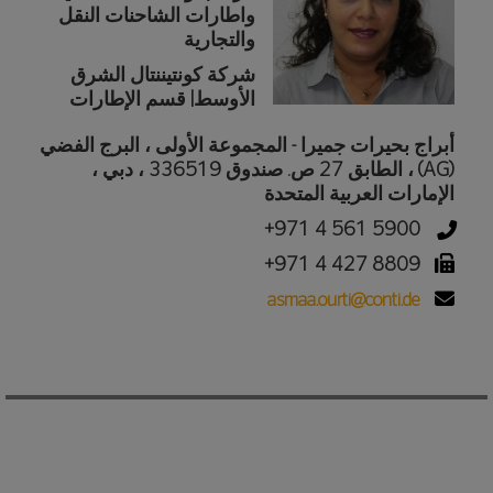
واطارات الشاحنات النقل
والتجارية
شركة كونتيننتال الشرق
الأوسط| قسم الإطارات
أبراج بحيرات جميرا - المجموعة الأولى ، البرج الفضي
(AG) ، الطابق 27 ص. صندوق 336519 ، دبي ،
الإمارات العربية المتحدة
+971 4 561 5900
+971 4 427 8809
asmaa.ourti@conti.de