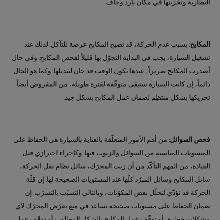
البطارية وتخزينها في مكان بارد وجاف.
المكابح:
بسبب عدم الحركة، قد تصبح المكابح عرضة للتآكل. لذلك عند
تشغيل السيارة، يجب في البداية التجوّل بها قليلاً لفحص المكابح. وفي حال
أصدرت المكابح صريراً، عندها يكون الوقت قد حان لتبديلها. وكما هو الحال
دائماً، إن كانت السيارة ستبقى متوقّفة لفترة طويلة، من المفروض أيضاً
تحريكها بشكل منتظِم لضمان عمل المكابح بشكل جيد.
فحص السوائل:
من أهم الأمور المتعلّقة بالعناية بالسيارة هي الحفاظ على
المستويات المناسبة من السوائل والزيوت فيها. وكإجراء احترازي قبل
القيادة، من المهم التأكّد من أن زيت المحرّك، سائل نظام نقل الحركة،
سائل المكابح وسائل المبرّد كلّها عند المستويات الصحيحة لها. إن قلّة
الحركة قد تؤدّي لتحلّل بعض المكوّنات، وبالتالي التسبّب بالتسرّب. إن
ضمان الحفاظ على مستويات صحيحة يساعد في منع تعرّض المحرّك لأي
مشكلات خطرة، أو توقّف عمل المكابح بالشكل المطلوب أو توقّف عمل