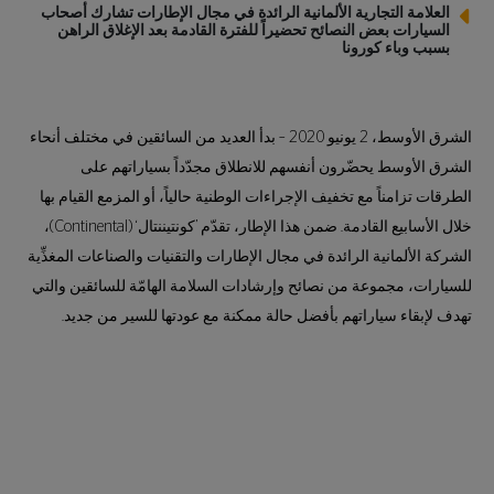
العلامة التجارية الألمانية الرائدة في مجال الإطارات تشارك أصحاب
السيارات بعض النصائح تحضيراً للفترة القادمة بعد الإغلاق الراهن
بسبب وباء كورونا
الشرق الأوسط، 2 يونيو 2020 – بدأ العديد من السائقين في مختلف أنحاء
الشرق الأوسط يحضّرون أنفسهم للانطلاق مجدّداً بسياراتهم على
الطرقات تزامناً مع تخفيف الإجراءات الوطنية حالياً، أو المزمع القيام بها
خلال الأسابيع القادمة. ضمن هذا الإطار، تقدّم ’كونتيننتال‘ (Continental)،
الشركة الألمانية الرائدة في مجال الإطارات والتقنيات والصناعات المغذِّية
للسيارات، مجموعة من نصائح وإرشادات السلامة الهامّة للسائقين والتي
تهدف لإبقاء سياراتهم بأفضل حالة ممكنة مع عودتها للسير من جديد.