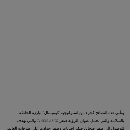
وتأتي هذه النصائح كجزء من استراتيجية ’كونتيننتال‘ البارزة الخاصّة
بالسلامة والتي تحمل عنوان ’الرؤية صفر‘ (Vision Zero) والتي تهدف
للوصول إلى صفر ضحايا، صفر إصابات وصفر حوادث على طرقات العالم.