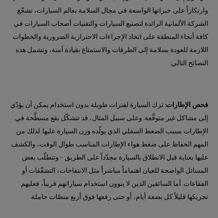
وارتكازاً على خبراتها الواسعة في مجال السلامة بعالم السيارات، تشجّع
الشركة الألمانية الرائدة لتصنيع السيارات والتقنيات أصحاب السيارات في
كافة أنحاء المنطقة على اتخاذ الإجراءات الاحترازية الضرورية والخطوات
اللازمة للعودة بسلامة إلى الطرقات والاستمتاع بقيادة آمنة، وتشمل هذه
النصائح التالي:
فحص الإطارات:
ترك السيارة لفترات طويلة بدون استخدام يمكن أن يؤدّي
إلى مشاكل غير متوقَّعة. وعلى سبيل المثال، قد تتشكّل بقع مسطَّحة في
الإطارات بسبب الضغط السفلي الذي يولّده وزن السيارة عليها. لذلك من
المهم الحفاظ على ضغط هواء الإطارات المناسب طوال الوقت، والكشف
عليها بعناية قبل الانطلاق بالسيارة مجدّداً على الطريق – وتتطلّب بعض
المسائل الواضحة للعيان اهتماماً مباشراً مثل الانتفاخات، التشقّقات أو
الفقاعات. أما السائقين الذين لا ينوون استخدام سياراتهم قريباً، فعليهم
تحريكها قليلاً كل بضعة أيام، أو حتى رفعها فوق أربع منصّات حاملة.