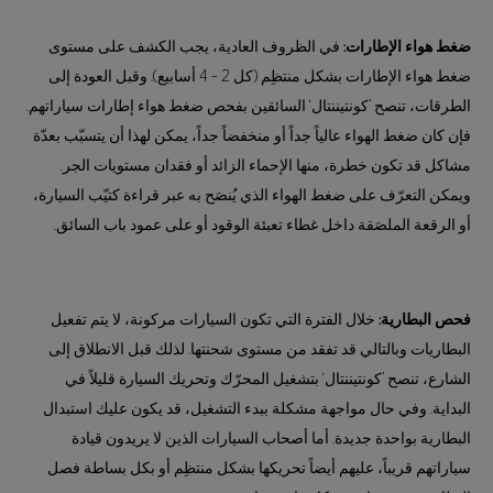
ضغط هواء الإطارات:
في الظروف العادية، يجب الكشف على مستوى
ضغط هواء الإطارات بشكل منتظِم (كل 2 – 4 أسابيع). وقبل العودة إلى
الطرقات، تنصح ’كونتيننتال‘ السائقين بفحص ضغط هواء إطارات سياراتهم.
فإن كان ضغط الهواء عالياً جداً أو منخفضاً جداً، يمكن لهذا أن يتسبّب بعدّة
مشاكل قد تكون خطرة، منها الإحماء الزائد أو فقدان مستويات الجر.
ويمكن التعرّف على ضغط الهواء الذي يُنصَح به عبر قراءة كتيّب السيارة،
أو الرقعة الملصَقة داخل غطاء تعبئة الوقود أو على عمود باب السائق.
فحص البطارية:
خلال الفترة التي تكون السيارات مركونة، لا يتم تفعيل
البطاريات وبالتالي قد تفقد من مستوى شحنتها. لذلك قبل الانطلاق إلى
الشارع، تنصح ’كونتيننتال‘ بتشغيل المحرّك وتحريك السيارة قليلاً في
البداية. وفي حال مواجهة مشكلة ببدء التشغيل، قد يكون عليك استبدال
البطارية بواحدة جديدة. أما أصحاب السيارات الذين لا يريدون قيادة
سياراتهم قريباً، عليهم أيضاً تحريكها بشكل منتظِم أو بكل بساطة فصل