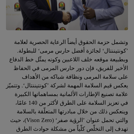
و
تشمل حزمة الحقوق أيضاً الرعاية الحصرية لعلامة
’كونتيننتال‘ لجائزة أفضل حارس مرمى‘ للبطولة.
وبطبيعة موقعه خلف اللاعبين وكونه يمثّل خط الدفاع
الأخير للفريق، فإن دور حارس المرمى في الحفاظ
على سلامة المرمى ونظافة شباكه من الأهداف
يعكس قيم السلامة المهمة لشركة ’كونتيننتال‘. وتتميّز
علامة تصنيع الإطارات الألمانية بمساهماتها الكبيرة
في تعزيز السلامة على الطرق لأكثر من 140 عامًا،
وينعكس ذلك من خلال مبادرتها المتعلّقة بالسلامة
والتي تحمل عنوان ’الرؤية صفر‘ (
Vison Zero
)، حيث
تهدف إلى التخلّص كلّياً من مشكلة حوادث الطرق