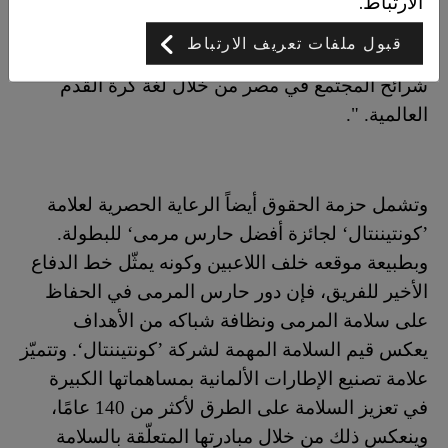
الارتباط.
القادمة. نحن فخورون بكوننا جزء من هذا المهرجان
قبول ملفات تعريف الارتباط
الكروي الكبير، ونتطلّع هذا العام إلى التواصل مع كافة
شرائح المجتمع في مصر من خلال لغة كرة القدم
العالمية. ".
و
تشمل حزمة الحقوق أيضاً الرعاية الحصرية لعلامة
’كونتيننتال‘ لجائزة أفضل حارس مرمى‘ للبطولة.
وبطبيعة موقعه خلف اللاعبين وكونه يمثّل خط الدفاع
الأخير للفريق، فإن دور حارس المرمى في الحفاظ
على سلامة المرمى ونظافة شباكه من الأهداف
يعكس قيم السلامة المهمة لشركة ’كونتيننتال‘. وتتميّز
علامة تصنيع الإطارات الألمانية بمساهماتها الكبيرة
في تعزيز السلامة على الطرق لأكثر من 140 عامًا،
وينعكس ذلك من خلال مبادرتها المتعلّقة بالسلامة