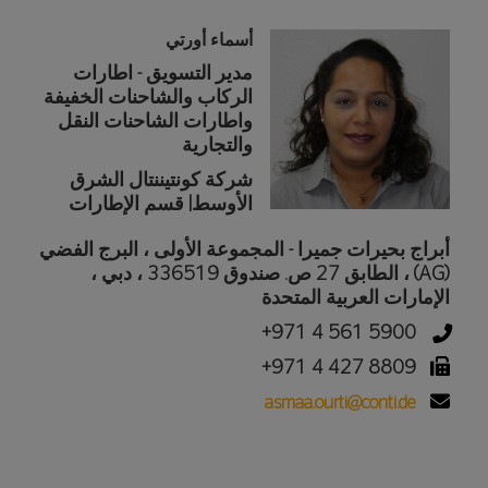
أسماء أورتي
مدير التسويق - اطارات
الركاب والشاحنات الخفيفة
واطارات الشاحنات النقل
والتجارية
شركة كونتيننتال الشرق
الأوسط| قسم الإطارات
أبراج بحيرات جميرا - المجموعة الأولى ، البرج الفضي
(AG) ، الطابق 27 ص. صندوق 336519 ، دبي ،
الإمارات العربية المتحدة
+971 4 561 5900
+971 4 427 8809
asmaa.ourti@conti.de