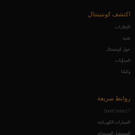
اكتشف كونتيننتال
الإطارات
تقنية
حول كونتيننتال
المدوَّنات
وكيلنا
روابط سريعة
SportContact 7
السيارات الكهربائية
المستقبل المستدام