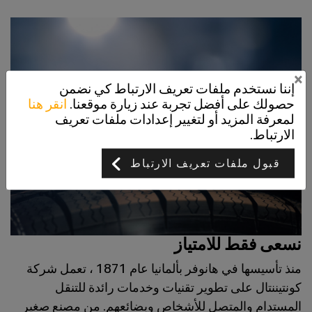
×
إننا نستخدم ملفات تعريف الارتباط كي نضمن
حصولك على أفضل تجربة عند زيارة موقعنا.
انقر هنا
لمعرفة المزيد أو لتغيير إعدادات ملفات تعريف
الارتباط.
قبول ملفات تعريف الارتباط
نسعى فقط للامتياز
منذ تأسيسها في هانوفر بألمانيا عام 1871 ، تعمل شركة
كونتيننتال على تطوير تقنيات وخدمات رائدة للتنقل
المستدام والمتصل للأشخاص وبضائعهم. من مصنع صغير