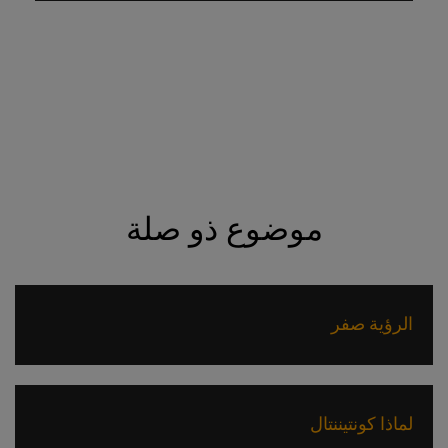
موضوع ذو صلة
الرؤية صفر
لماذا كونتيننتال